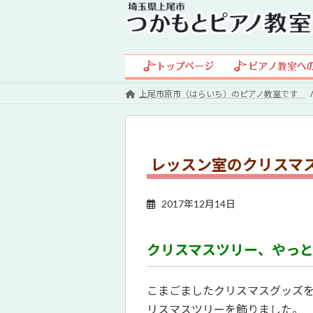
コ
ナ
ン
ビ
テ
ゲ
ン
ー
ツ
シ
へ
ョ
上尾市原市（はらいち）のピアノ教室です
ス
ン
キ
に
ッ
移
プ
動
レッスン室のクリスマ
2017年12月14日
クリスマスツリー、やっ
こまごましたクリスマスグッズ
リスマスツリーを飾りました。