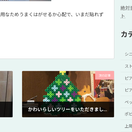
絶対
器用なためうまくはがせるか心配で、いまだ貼れず
ト
カ
シ
ス
次の記事
ピ
ピ
ペ
かわいらしいツリーをいただきました
ポ
2017年12月21日
上