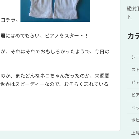
絶対
ト
がコチラ。
カ
Ｓ君にはめてもらい、ピアノをスタート！
すが、それはそれでおもしろかったようで、今日の
シ
ス
たのか、またどんなネコちゃんだったのか、来週聞
ピ
の世界はスピーディーなので、おそらく忘れている
ピ
ペ
ポ
上