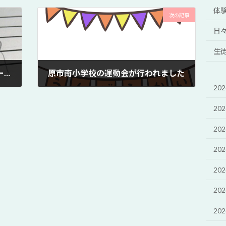
体
次の記事
日
生
レッスンでは、さまざまなアプローチで
原市南小学校の運動会が行われました
20
2021年5月24日
20
20
20
20
20
20