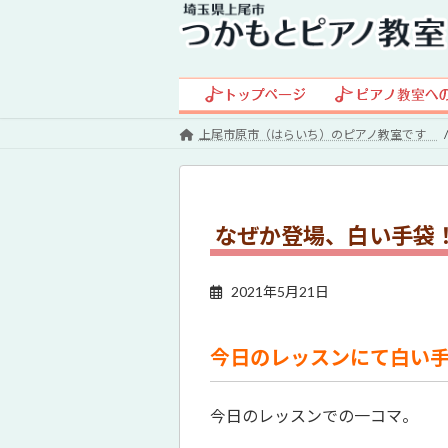
コ
ナ
ン
ビ
テ
ゲ
ン
ー
ツ
シ
へ
ョ
上尾市原市（はらいち）のピアノ教室です
ス
ン
キ
に
ッ
移
プ
動
なぜか登場、白い手袋
2021年5月21日
今日のレッスンにて白い
今日のレッスンでの一コマ。