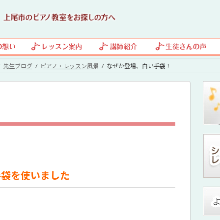
先生ブログ
ピアノ・レッスン風景
なぜか登場、白い手袋！
！
手袋を使いました