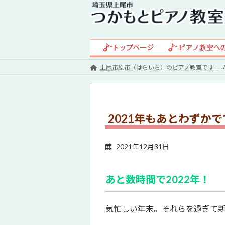
コ
ナ
ン
ビ
テ
ゲ
ン
ー
ツ
シ
へ
ョ
上尾市原市（はらいち）のピアノ教室です
ス
ン
キ
に
ッ
移
プ
動
2021年もあとわずかで
2021年12月31日
あと数時間で2022年！
気忙しい年末。それらを過ぎて