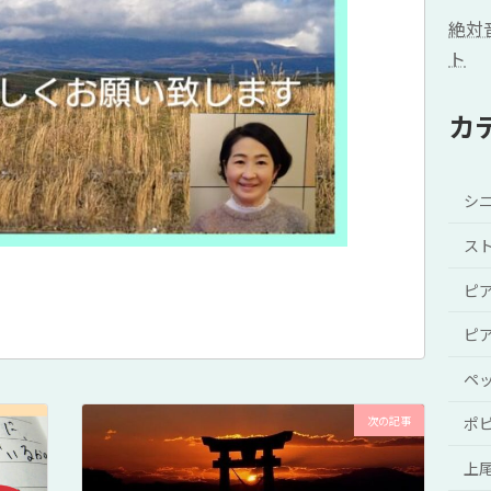
絶対
ト
カ
シ
ス
ピ
ピ
ペ
次の記事
ポ
上