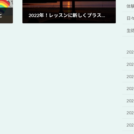
体
と
2022年！レッスンに新しくプラスすることは？
日
2022年1月2日
生
20
20
20
20
20
20
20