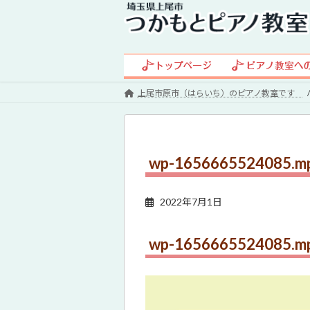
コ
ナ
ン
ビ
テ
ゲ
ン
ー
ツ
シ
へ
ョ
上尾市原市（はらいち）のピアノ教室です
ス
ン
キ
に
ッ
移
プ
動
wp-1656665524085.m
2022年7月1日
wp-1656665524085.m
動
画