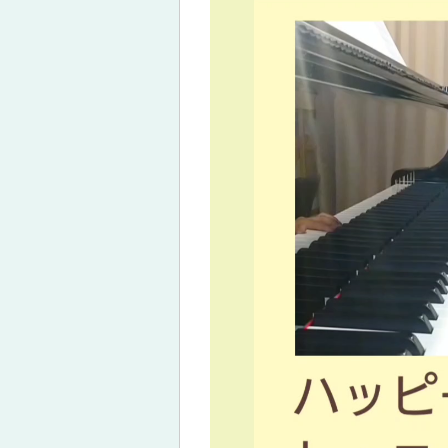
プ
レ
ー
ヤ
ー