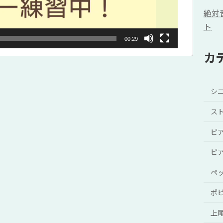
絶対
ト
00:29
カ
シ
ス
ピ
ピ
ペ
ポ
上