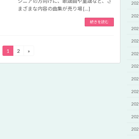
シニアの方向けに、歌謡曲や童謡など、さ
20
まざまな内容の曲集が売り場 […]
20
続きを読む
20
20
1
2
»
固
固
20
定
定
ペ
ペ
20
ー
ー
20
ジ
ジ
20
20
20
20