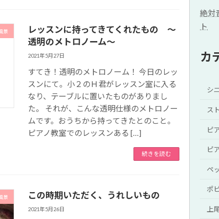
絶対
ト
レッスンに持ってきてくれたもの ～
風景
透明のメトロノーム～
カ
2021年5月27日
すてき！透明のメトロノーム！ 今日のレッ
スンにて。小２のＨ君がレッスン室に入る
シ
なり、テーブルに置いたものがありまし
た。 それが、こんな透明仕様のメトロノー
ス
ムです。おうちから持ってきたとのこと。
ピ
ピアノ教室でのレッスンある […]
ピ
続きを読む
ペ
ポ
この時期いただく、うれしいもの
風景
上
2021年5月26日