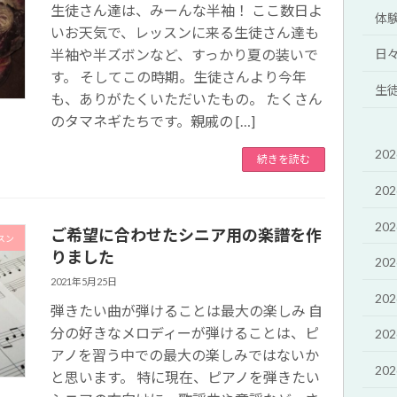
生徒さん達は、みーんな半袖！ ここ数日よ
体
いお天気で、レッスンに来る生徒さん達も
日
半袖や半ズボンなど、すっかり夏の装いで
す。 そしてこの時期。生徒さんより今年
生
も、ありがたくいただいたもの。 たくさん
のタマネギたちです。親戚の […]
20
続きを読む
20
20
ご希望に合わせたシニア用の楽譜を作
スン
りました
20
2021年5月25日
20
弾きたい曲が弾けることは最大の楽しみ 自
分の好きなメロディーが弾けることは、ピ
20
アノを習う中での最大の楽しみではないか
20
と思います。 特に現在、ピアノを弾きたい