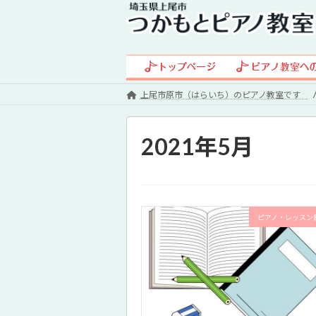
コ
ナ
ン
ビ
テ
ゲ
ン
ー
ツ
シ
へ
ョ
上尾市原市（はらいち）のピアノ教室です
ス
ン
キ
に
2021年5月
ッ
移
プ
動
ピアノ・レッスン