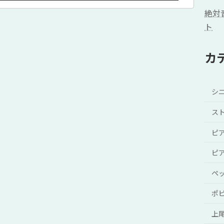
絶対
ト
カ
シ
ス
ピ
ピ
ペ
ポ
上