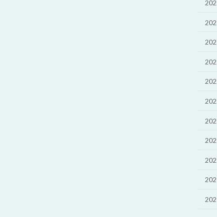
20
20
20
20
20
20
20
20
20
20
20