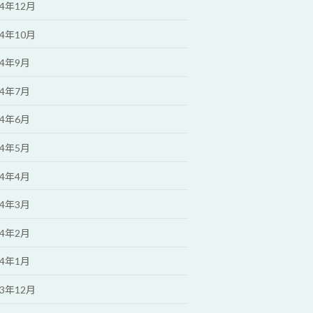
24年12月
24年10月
24年9月
24年7月
24年6月
24年5月
24年4月
24年3月
24年2月
24年1月
23年12月