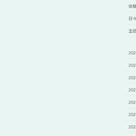
体
日
生
20
20
20
20
20
20
20