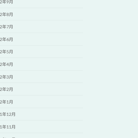
22年9月
22年8月
22年7月
22年6月
22年5月
22年4月
22年3月
22年2月
22年1月
21年12月
21年11月