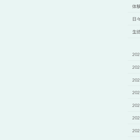
体
日
生
20
20
20
20
20
20
20