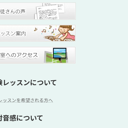
験レッスンについて
レッスンを希望される方へ
対音感について