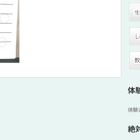
体
体験
絶