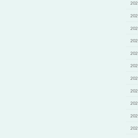
20
20
20
20
20
20
20
20
20
20
20