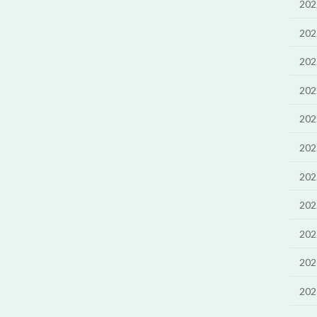
20
20
20
20
20
20
20
20
20
20
20