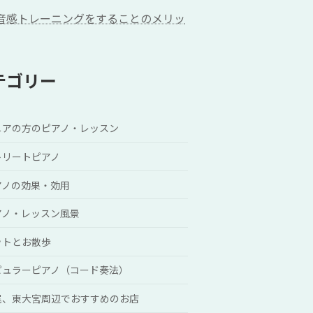
音感トレーニングをすることのメリッ
テゴリー
ニアの方のピアノ・レッスン
トリートピアノ
アノの効果・効用
アノ・レッスン風景
ットとお散歩
ピュラーピアノ（コード奏法）
尾、東大宮周辺でおすすめのお店