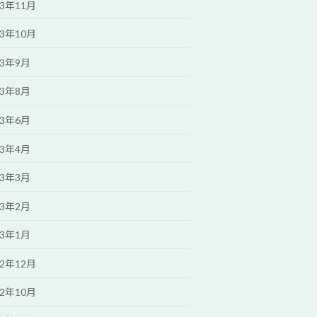
23年11月
23年10月
23年9月
23年8月
23年6月
23年4月
23年3月
23年2月
23年1月
22年12月
22年10月