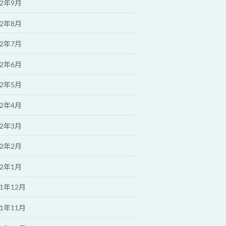
22年9月
22年8月
22年7月
22年6月
22年5月
22年4月
22年3月
22年2月
22年1月
21年12月
21年11月