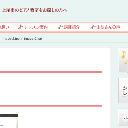
image-2.jpg
image-2.jpg